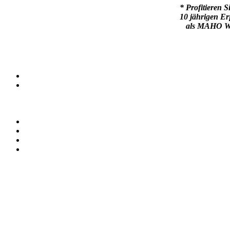
* Profitieren S
10 jährigen E
als MAHO Wer